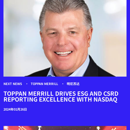
NEXT NEWS
TOPPAN MERRILL
明尼苏达
TOPPAN MERRILL DRIVES ESG AND CSRD
REPORTING EXCELLENCE WITH NASDAQ
2024年01月26日